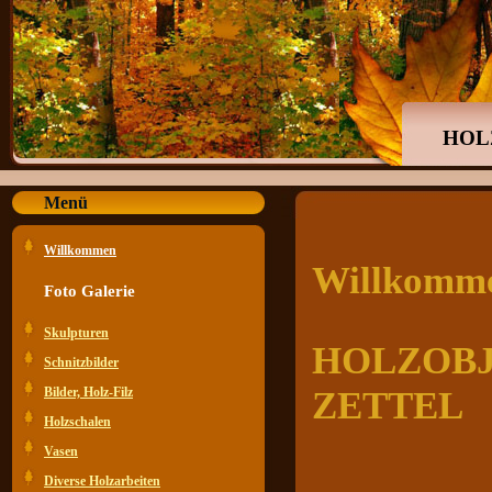
HOL
Menü
Willkommen
Willkomm
Foto Galerie
Skulpturen
HOLZOBJE
Schnitzbilder
Bilder, Holz-Filz
ZETTEL
Holzschalen
Vasen
Diverse Holzarbeiten