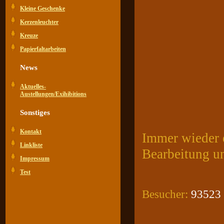
Kleine Geschenke
Kerzenleuchter
Kreuze
Papierfaltarbeiten
News
Aktuelles-
Austellungen/Exihibitions
Sonstiges
Kontakt
Immer wieder e
Linkliste
Bearbeitung u
Impressum
Test
Besucher:
93523