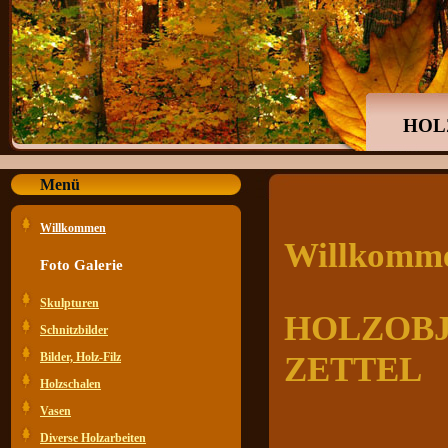
HOL
Menü
Willkommen
Willkomm
Foto Galerie
Skulpturen
HOLZOBJE
Schnitzbilder
Bilder, Holz-Filz
ZETTEL
Holzschalen
Vasen
Diverse Holzarbeiten