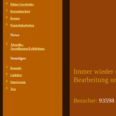
Kleine Geschenke
Kerzenleuchter
Kreuze
Papierfaltarbeiten
News
Aktuelles-
Austellungen/Exihibitions
Sonstiges
Kontakt
Immer wieder e
Linkliste
Bearbeitung u
Impressum
Test
Besucher:
93598