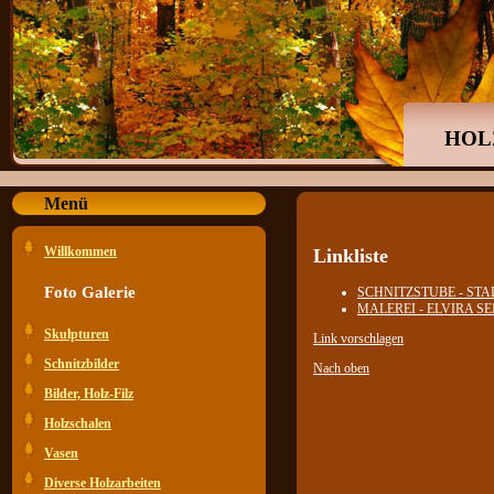
HOL
Menü
Willkommen
Linkliste
Foto Galerie
SCHNITZSTUBE - ST
MALEREI - ELVIRA SEI
Skulpturen
Link vorschlagen
Schnitzbilder
Nach oben
Bilder, Holz-Filz
Holzschalen
Vasen
Diverse Holzarbeiten