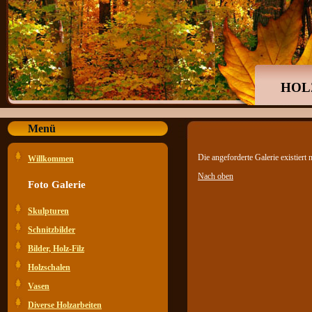
HOL
Menü
Die angeforderte Galerie existiert n
Willkommen
Nach oben
Foto Galerie
Skulpturen
Schnitzbilder
Bilder, Holz-Filz
Holzschalen
Vasen
Diverse Holzarbeiten