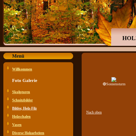
HOL
Menü
Willkommen
Foto Galerie
🔴Sonnensturm
Skulpturen
Schnitzbilder
Bilder, Holz-Filz
Nach oben
Holzschalen
Vasen
Diverse Holzarbeiten