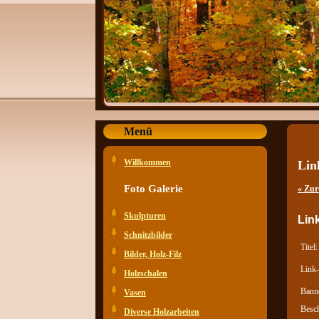
Menü
Willkommen
Lin
Foto Galerie
« Zur
Skulpturen
Lin
Schnitzbilder
Titel:
Bilder, Holz-Filz
Link
Holzschalen
Bann
Vasen
Besc
Diverse Holzarbeiten