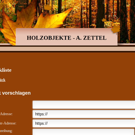
HOLZOBJEKTE - A. ZETTEL
kliste
ück
k vorschlagen
-Adresse:
er-Adresse:
hreibung: