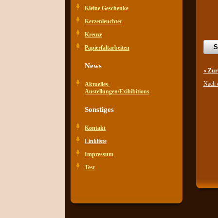
Kleine Geschenke
Kerzenleuchter
Kreuze
Papierfaltarbeiten
News
« Zur
Nach 
Aktuelles-
Austellungen/Exihibitions
Sonstiges
Kontakt
Linkliste
Impressum
Test